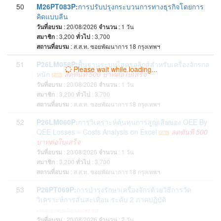
50
M26PT083P:
การปรับปรุงกระบวนการทางธุรกิจโดยการ
คิดแบบลีน
วันที่อบรม
: 20/08/2026
จำนวน
: 1
วัน
สมาชิก
: 3,200
ทั่วไป
: 3,700
สถานที่อบรม
:
ส.ส.ท. ซอยพัฒนาการ 18 กรุงเทพฯ
51
P26LM058P:
พื้นฐานระบบไฮดรอลิกส์สำหรับเครื่องจักรกล
Please wait while loading...
หนัก
ลดทันที 500 บาทต่อใบเสร็จ
วันที่อบรม
: 20/08/2026
จำนวน
: 1
วัน
สมาชิก
: 3,200
ทั่วไป
: 3,700
สถานที่อบรม
:
ส.ส.ท. ซอยพัฒนาการ 18 กรุงเทพฯ
52
P26LM060P:
การวิเคราะห์ต้นทุนการสูญเสียของ OEE By
QEE Losses – Costs Analysis on Excel
ลดทันที 500
บาทต่อใบเสร็จ
วันที่อบรม
: 20/08/2026
จำนวน
: 1
วัน
สมาชิก
: 3,200
ทั่วไป
: 3,700
สถานที่อบรม
:
ส.ส.ท. ซอยพัฒนาการ 18 กรุงเทพฯ
53
P26PT069P:
การบำรุงรักษาเครื่องจักรด้วยวิธีการวัด
วิเคราะห์การสั่นสะเทือน ระดับ 2 ภาคปฏิบัติ
แจกเอกสารอบรมในรูปแบบไฟล์ PDF
วันที่อบรม
: 20/08/2026
จำนวน
: 2
วัน