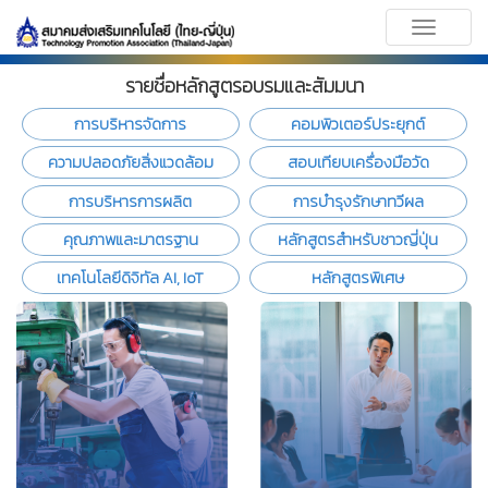
Toggle
navigati
รายชื่อหลักสูตรอบรมและสัมมนา
การบริหารจัดการ
คอมพิวเตอร์ประยุกต์
ความปลอดภัยสิ่งแวดล้อม
สอบเทียบเครื่องมือวัด
การบริหารการผลิต
การบำรุงรักษาทวีผล
คุณภาพและมาตรฐาน
หลักสูตรสำหรับชาวญี่ปุ่น
เทคโนโลยีดิจิทัล AI, IoT
หลักสูตรพิเศษ