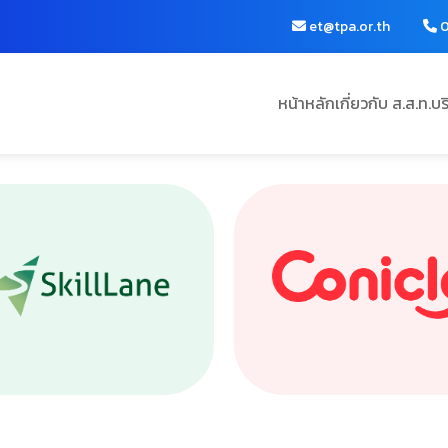
et@tpa.or.th
0
หน้าหลัก
เกี่ยวกับ ส.ส.ท.
บร