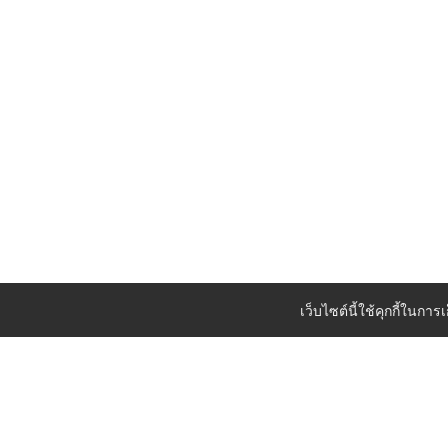
เว็บไซต์นี้ใช้คุกกี้ในการ
สนับสนุน
วิธีการชำระเงิน
ทำไมต้อง T
ใบแจ้งยืนยันการอบรมและสัมมนา
แผนการอบ
สมัครสมาชิก ส.ส.ท.
ที่พักใกล้ ๆ
แผนที่รายละเอียดการเดินทาง