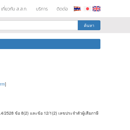
เกี่ยวกับ ส.ส.ท.
บริการ
ติดต่อ
ค้นหา
orm
]
ป.4/2528 ข้อ 8(2) และข้อ 12/1(2) เลขประจำตัวผู้เสียภาษี