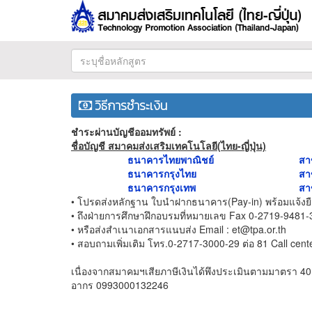
วิธีการชำระเงิน
ชำระผ่านบัญชีออมทรัพย์
:
ชื่อบัญชี สมาคมส่งเสริมเทคโนโลยี(ไทย-ญี่ปุ่น)
ธนาคารไทยพาณิชย์
สา
ธนาคารกรุงไทย
สา
ธนาคารกรุงเทพ
สา
• โปรดส่งหลักฐาน ใบนำฝากธนาคาร(Pay-in) พร้อมแจ้ง
• ถึงฝ่ายการศึกษาฝึกอบรมที่หมายเลข Fax 0-2719-9481-
• หรือส่งสำเนาเอกสารแนบส่ง Email : et@tpa.or.th
• สอบถามเพิ่มเติม โทร.0-2717-3000-29 ต่อ 81 Call cent
เนื่องจากสมาคมฯเสียภาษีเงินได้พึงประเมินตามมาตรา 40(8) 
อากร 0993000132246