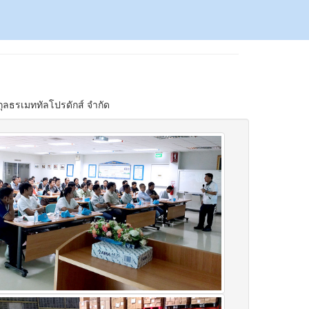
กุลธรเมททัลโปรดักส์ จำกัด