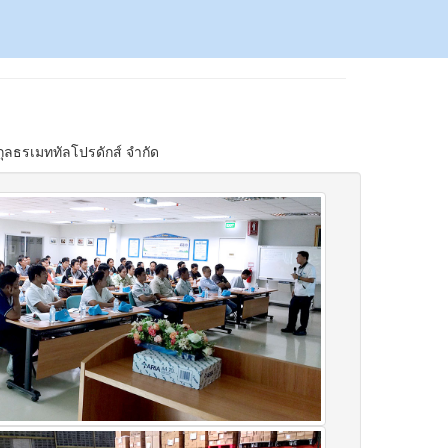
กุลธรเมททัลโปรดักส์ จำกัด