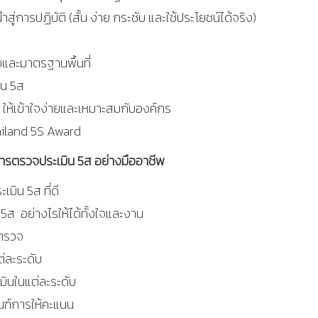
การปฏิบัติ (สั้น ง่าย กระชับ และใช้ประโยชน์ได้จริง)
ละมาตรฐานพื้นที่
าน 5ส
ห้เข้าใจง่ายและเหมาะสมกับองค์กร
ailand
5
S Award
ารตรวจประเมิน 5ส อย่างมืออาชีพ
ิน 5ส ที่ดี
ส อย่างไรให้ได้ทั้งใจและงาน
ตรวจ
่ละระดับ
ินในแต่ละระดับ
ฑ์การให้คะแนน