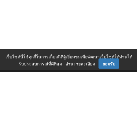
เว็บไซต์นี้ใช้คุกกี้ในการเก็บสถิติผู้เยี่ยมชมเพื่อพัฒนาเว็บไซต์ให้ท่านได้
รับประสบการณ์ที่ดีที่สุด
อ่านรายละเอียด
ยอมรับ
ติดตามเราได้ที่
ติดต่อเรา
0 2717 3000-29 (81)
,
et@tpa.or.th
สมาคมส่งเสริมเทคโนโลยี (ไทย-ญี่ปุ่น)
Copyright© 2026 Technology Promotion Association (Thailand-Japan). All
Rights Reserved.