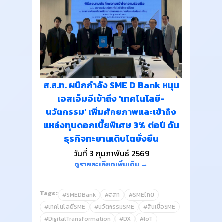
ส.ส.ท. ผนึกกำลัง SME D Bank หนุน
เอสเอ็มอีเข้าถึง 'เทคโนโลยี-
นวัตกรรม' เพิ่มศักยภาพและเข้าถึง
แหล่งทุนดอกเบี้ยพิเศษ 3% ต่อปี ดัน
ธุรกิจทะยานเติบโตยั่งยืน
วันที่ 3 กุมภาพันธ์ 2569
ดูรายละเอียดเพิ่มเติม →
Tags :
#SMEDBank
#สสท
#SMEไทย
#เทคโนโลยีSME
#นวัตกรรมSME
#สินเชื่อSME
#DigitalTransformation
#DX
#IoT