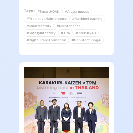
Tags :
#SmartHOAN
#AIอุตสาหกรรม
#PredictiveMaintenance
#MachineLearning
#SmartFactory
#Maintenance
#SafetyInFactory
#TPA
#Industry40
#DigitalTransformation
#ManufacturingAI