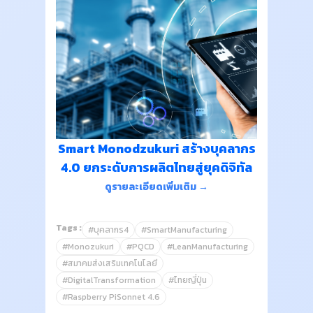
Smart Monodzukuri สร้างบุคลากร
4.0 ยกระดับการผลิตไทยสู่ยุคดิจิทัล
ดูรายละเอียดเพิ่มเติม →
Tags :
#บุคลากร4
#SmartManufacturing
#Monozukuri
#PQCD
#LeanManufacturing
#สมาคมส่งเสริมเทคโนโลยี
#DigitalTransformation
#ไทยญี่ปุ่น
#Raspberry PiSonnet 4.6