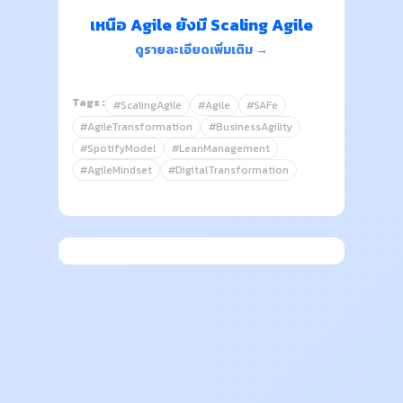
เหนือ Agile ยังมี Scaling Agile
ดูรายละเอียดเพิ่มเติม →
Tags :
#ScalingAgile
#Agile
#SAFe
#AgileTransformation
#BusinessAgility
#SpotifyModel
#LeanManagement
#AgileMindset
#DigitalTransformation