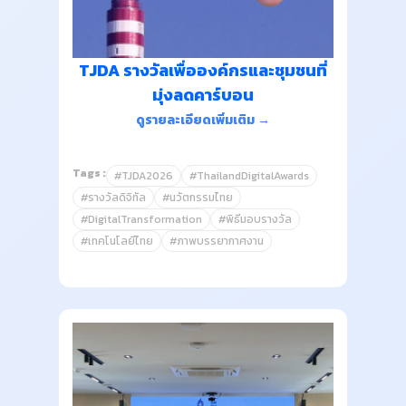
TJDA รางวัลเพื่อองค์กรและชุมชนที่
มุ่งลดคาร์บอน
ดูรายละเอียดเพิ่มเติม →
Tags :
#TJDA2026
#ThailandDigitalAwards
#รางวัลดิจิทัล
#นวัตกรรมไทย
#DigitalTransformation
#พิธีมอบรางวัล
#เทคโนโลยีไทย
#ภาพบรรยากาศงาน