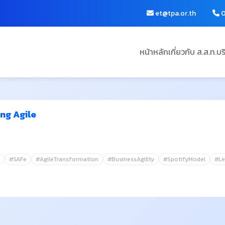
et@tpa.or.th
0
หน้าหลัก
เกี่ยวกับ ส.ส.ท.
บร
ing Agile
#SAFe
#AgileTransformation
#BusinessAgility
#SpotifyModel
#L