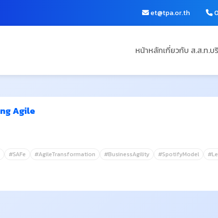
et@tpa.or.th
0
หน้าหลัก
เกี่ยวกับ ส.ส.ท.
บร
ing Agile
#SAFe
#AgileTransformation
#BusinessAgility
#SpotifyModel
#L