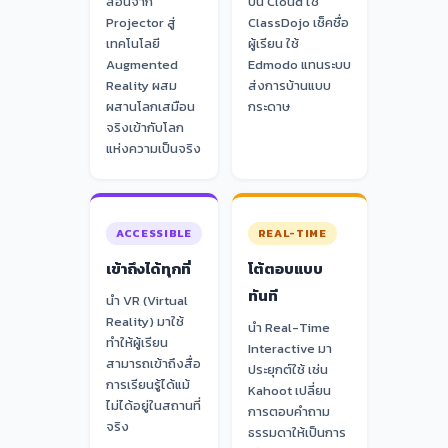
สอนจาก
บน Cloud ใช้
Projector สู่
ClassDojo เช็คชื่อ
เทคโนโลยี
ผู้เรียน ใช้
Augmented
Edmodo แทนระบบ
Reality ผสม
ส่งการบ้านแบบ
ผสานโลกเสมือน
กระดาษ
จริงเข้ากับโลก
แห่งความเป็นจริง
ACCESSIBLE
REAL-TIME
เข้าถึงได้ทุกที่
โต้ตอบแบบ
ทันที
นำ VR (Virtual
Reality) มาใช้
นำ Real-Time
ทำให้ผู้เรียน
Interactive มา
สามารถเข้าถึงสื่อ
ประยุกต์ใช้ เช่น
การเรียนรู้ได้แม้
Kahoot เปลี่ยน
ไม่ได้อยู่ในสถานที่
การตอบคำถาม
จริง
ธรรมดาให้เป็นการ