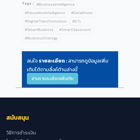
Tags :
#BusinessIntelligence
#EducationIntelligence
#DataDriven
#DigitalTransformation
#ETL
#SmartBusiness
#SmartClassroom
#BusinessStrategy
สนใจ
รายละเอียด :
สามารถดูข้อมูลเพิ่ม
เติมได้ตามลิ้งค์ด้านล่างนี้
อ่านรายละเอียดเพิ่มเติม
สนับสนุน
วิธีการชำระเงิน