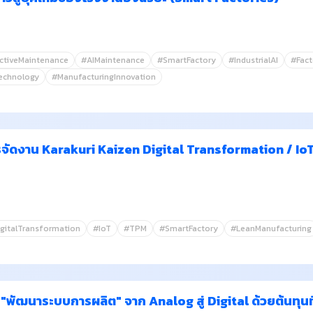
ctiveMaintenance
#AIMaintenance
#SmartFactory
#IndustrialAI
#Fact
echnology
#ManufacturingInnovation
ตรจัดงาน Karakuri Kaizen Digital Transformation / Io
gitalTransformation
#IoT
#TPM
#SmartFactory
#LeanManufacturing
ัฒนาระบบการผลิต" จาก Analog สู่ Digital ด้วยต้นทุนท