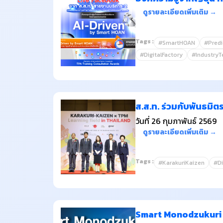
ดูรายละเอียดเพิ่มเติม →
Tags :
#SmartHOAN
#Predi
#DigitalFactory
#IndustryT
ส.ส.ท. ร่วมกับพันธมิ
วันที่ 26 กุมภาพันธ์ 2569
ดูรายละเอียดเพิ่มเติม →
Tags :
#KarakuriKaizen
#Di
Smart Monodzukuri "พ