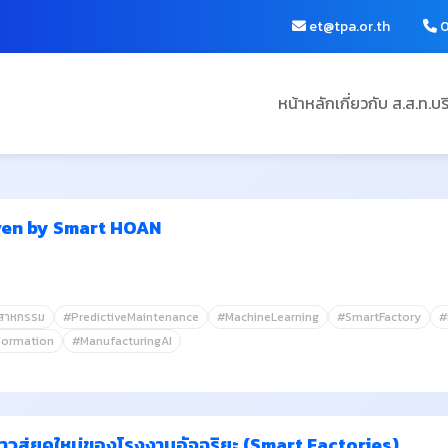
et@tpa.or.th
0
หน้าหลัก
เกี่ยวกับ ส.ส.ท.
บร
Driven by Smart HOAN
ตสาหกรรม
#PredictiveMaintenance
#MachineLearning
#SmartFactory
#
formation
#ManufacturingAI
 ก้าวสู่ยุคใหม่ของโรงงานอัจฉริยะ (Smart Factories)