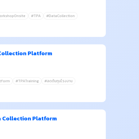
orkshopOnsite
#TPA
#DataCollection
 Collection Platform
atform
#TPATraining
#ลดต้นทุนโรงงาน
ta Collection Platform