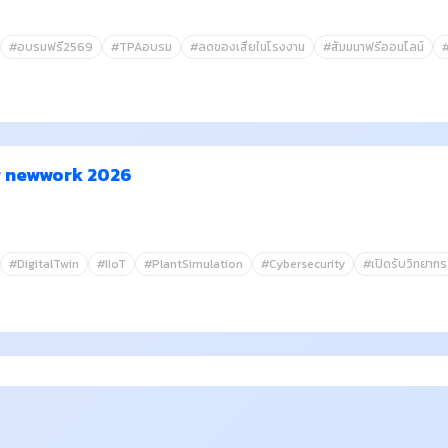
#อบรมฟรี2569
#TPAอบรม
#ลดของเสียในโรงงาน
#สัมมนาฟรีออนไลน์
r newwork 2026
#DigitalTwin
#IIoT
#PlantSimulation
#Cybersecurity
#เปิดรับวิทยากร