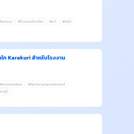
Factory
#โรงงานอัจฉริยะ
#IoT
#สสท
ไก Karakuri สำหรับโรงงาน
#Automation
#FactoryImprovement
าคุริ