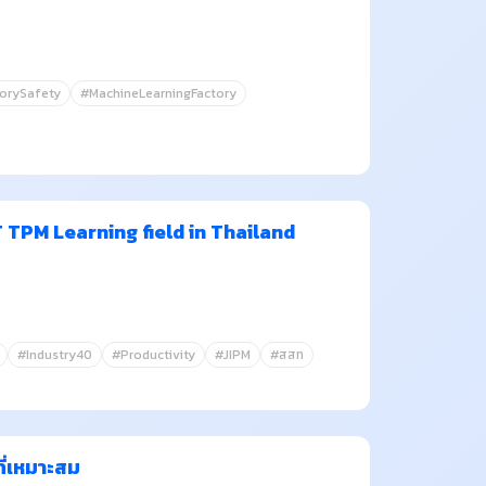
orySafety
#MachineLearningFactory
T TPM Learning field in Thailand
#Industry40
#Productivity
#JIPM
#สสท
ี่เหมาะสม