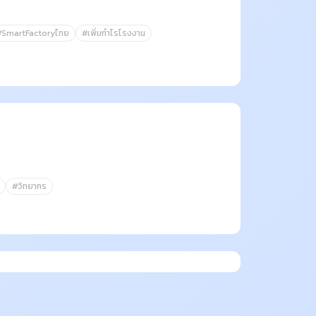
#SmartFactoryไทย
#เพิ่มกำไรโรงงาน
#วิทยากร