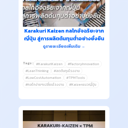
Karakuri Kaizen กลไกอัจฉริยะจาก
ญี่ปุ่น สู่การผลิตต้นทุนต่ำอย่างยั่งยืน
ดูรายละเอียดเพิ่มเติม →
Tags :
#KarakuriKaizen
#FactoryInnovation
#LeanThinking
#ลดต้นทุนโรงงาน
#LowCostAutomation
#TPMTools
#กลไกง่ายๆเปลี่ยนโรงงาน
#Kaizenแนวญี่ปุ่น