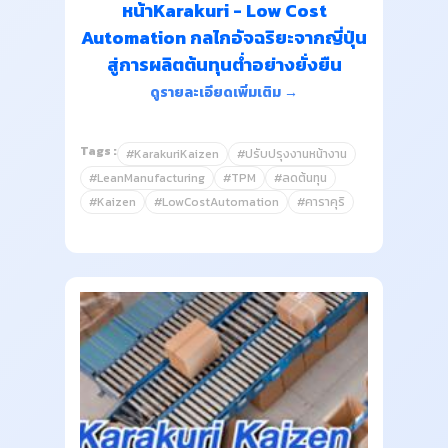
หน้าKarakuri - Low Cost
Automation กลไกอัจฉริยะจากญี่ปุ่น
สู่การผลิตต้นทุนต่ำอย่างยั่งยืน
ดูรายละเอียดเพิ่มเติม →
Tags :
#KarakuriKaizen
#ปรับปรุงงานหน้างาน
#LeanManufacturing
#TPM
#ลดต้นทุน
#Kaizen
#LowCostAutomation
#คาราคุริ