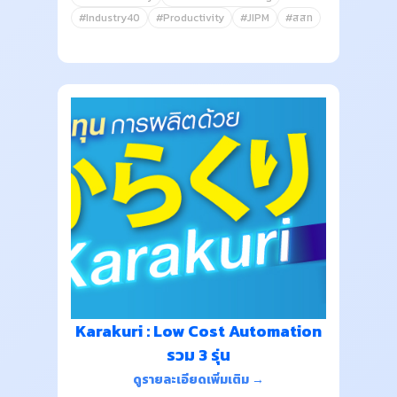
#Industry40
#Productivity
#JIPM
#สสท
Karakuri : Low Cost Automation
รวม 3 รุ่น
ดูรายละเอียดเพิ่มเติม →