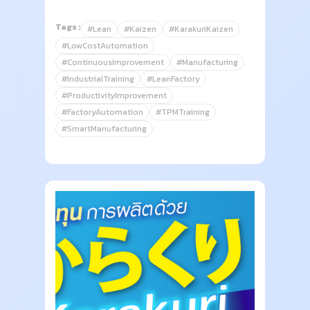
Tags :
#Lean
#Kaizen
#KarakuriKaizen
#LowCostAutomation
#ContinuousImprovement
#Manufacturing
#IndustrialTraining
#LeanFactory
#ProductivityImprovement
#FactoryAutomation
#TPMTraining
#SmartManufacturing