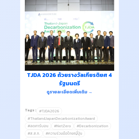
TJDA 2026 ถ้วยรางวัลเกียรติยศ 4
รัฐมนตรี
ดูรายละเอียดเพิ่มเติม →
Tags :
#TJDA2026
#ThailandJapanDecarbonizationAward
#ลดคาร์บอน
#NetZero
#Decarbonization
#ส.ส.ท.
#ความร่วมมือไทยญี่ปุ่น