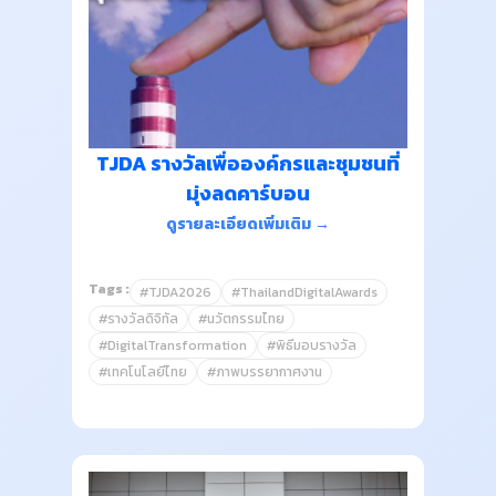
TJDA รางวัลเพื่อองค์กรและชุมชนที่
มุ่งลดคาร์บอน
ดูรายละเอียดเพิ่มเติม →
Tags :
#TJDA2026
#ThailandDigitalAwards
#รางวัลดิจิทัล
#นวัตกรรมไทย
#DigitalTransformation
#พิธีมอบรางวัล
#เทคโนโลยีไทย
#ภาพบรรยากาศงาน