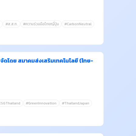
#ส.ส.ท.
#ความร่วมมือไทยญี่ปุ่น
#CarbonNeutral
จัดโดย สมาคมส่งเสริมเทคโนโลยี (ไทย-
ESGThailand
#GreenInnovation
#ThailandJapan