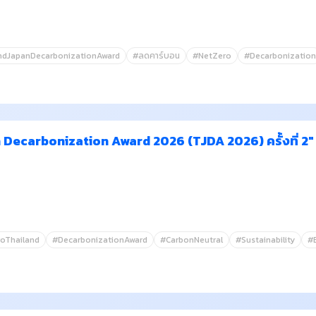
ndJapanDecarbonizationAward
#ลดคาร์บอน
#NetZero
#Decarbonization
Decarbonization Award 2026 (TJDA 2026) ครั้งที่ 2" 
oThailand
#DecarbonizationAward
#CarbonNeutral
#Sustainability
#