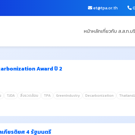
et@tpa.or.th
0
หน้าหลัก
เกี่ยวกับ ส.ส.ท.
บร
arbonization Award ปี 2
น
TJDA
สิ่งแวดล้อม
TPA
GreenIndustry
Decarbonization
Thailand
เกียรติยศ 4 รัฐมนตรี