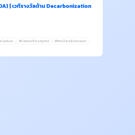
) | เวทีรางวัลด้าน Decarbonization
wCarbon
#CarbonFootprint
#NetZeroEmission