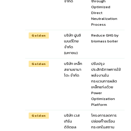
จำกัด
through
Optimized
Direct
Neutralization
Process
บริษัท ปูนซิ
Reduce GHG by
Golden
เมนต์ไทย
biomass boiler
จำกัด
(มหาชน)
บริษัท เหล็ก
ปรับปรุง
Golden
สยามยามา
ประสิทธิภาพการใช้
โตะ จำกัด
พลังงานใน
กระบวนการผลิต
เหล็กแท่งด้วย
Power
Optimization
Platform
บริษัท เวส
โครงการลดการ
Golden
เทิร์น
ปล่อยก๊าซเรือน
ดิจิตอล
กระจกในสถาน