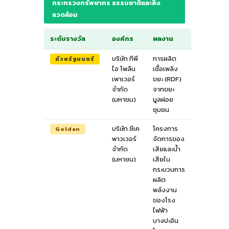
กระทรวงทรัพยากร ธรรมชาติและสิ่ง
แวดล้อม
ระดับรางวัล
องค์กร
ผลงาน
บริษัท ทีพี
การผลิต
ถ้วยรัฐมนตรี
ไอ โพลีน
เชื้อเพลิง
เพาเวอร์
ขยะ (RDF)
จำกัด
จากขยะ
(มหาชน)
มูลฝอย
ชุมชน
บริษัท ซีเค
โครงการ
Golden
พาวเวอร์
จัดการของ
จำกัด
เสียและน้ำ
(มหาชน)
เสียใน
กระบวนการ
ผลิต
พลังงาน
ของโรง
ไฟฟ้า
บางปะอิน