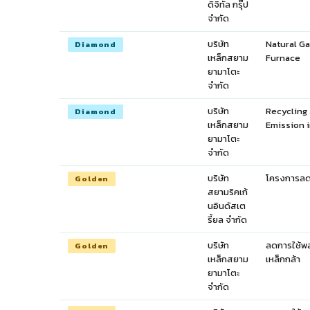
ดิจิทัล กรุ๊ป
จำกัด
บริษัท
Natural G
Diamond
เหล็กสยาม
Furnace
ยามาโตะ
จำกัด
บริษัท
Recycling
Diamond
เหล็กสยาม
Emission 
ยามาโตะ
จำกัด
บริษัท
โครงการลด
Golden
สยามริคเก้
นอินดัสเต
รี้ยล จำกัด
บริษัท
ลดการใช้พล
Golden
เหล็กสยาม
เหล็กกล้า
ยามาโตะ
จำกัด