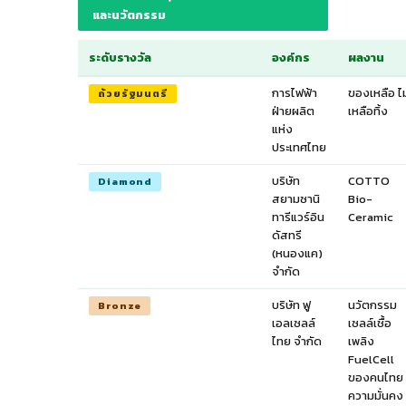
และนวัตกรรม
ระดับรางวัล
องค์กร
ผลงาน
การไฟฟ้า
ของเหลือ ไม
ถ้วยรัฐมนตรี
ฝ่ายผลิต
เหลือทิ้ง
แห่ง
ประเทศไทย
บริษัท
COTTO
Diamond
สยามซานิ
Bio-
ทารีแวร์อิน
Ceramic
ดัสทรี
(หนองแค)
จำกัด
บริษัท ฟู
นวัตกรรม
Bronze
เอลเซลล์
เซลล์เชื้อ
ไทย จำกัด
เพลิง
FuelCell
ของคนไทย
ความมั่นคง