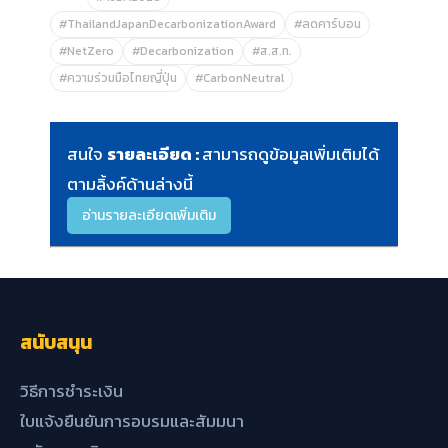
#ThailandJapanDecarbonizationAward
#ลดคาร์บอน
#NetZero
#Decarbonization
#ส.ส.ท.
#ความร่วมมือไทยญี่ปุ่น
#CarbonNeutral
สนใจ
รายละเอียด :
สามารถดูข้อมูลเพิ่มเติมได้
ตามลิ้งค์ด้านล่างนี้
อ่านรายละเอียดเพิ่มเติม
สนับสนุน
วิธีการชำระเงิน
ใบแจ้งยืนยันการอบรมและสัมมนา