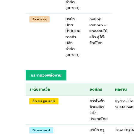
จำกัด
(มหาชน)
บริษัท
Gallon
Bronze
ปตท.
Reborn –
น้ำมันและ
แกลลอนใช้
การค้า
แล้ว สู่โต๊ะ
ปลีก
รักษ์โลก
จำกัด
(มหาชน)
กระทรวงพลังงาน
ระดับรางวัล
องค์กร
ผลงาน
การไฟฟ้า
Hydro-Floa
ถ้วยรัฐมนตรี
ฝ่ายผลิต
Sustainabi
แห่ง
ประเทศไทย
บริษัท ทรู
True Digit
Diamond