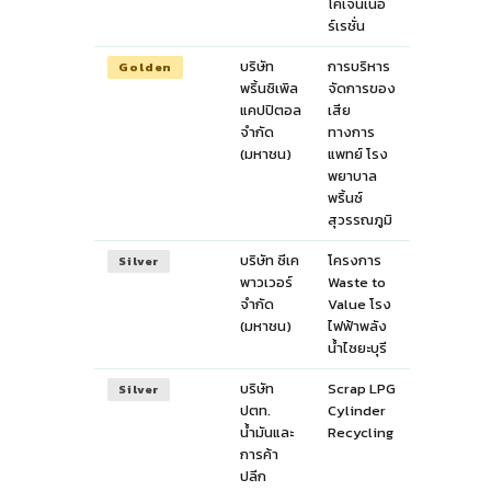
โคเจนเนอ
ร์เรชั่น
บริษัท
การบริหาร
Golden
พริ้นซิเพิล
จัดการของ
แคปปิตอล
เสีย
จำกัด
ทางการ
(มหาชน)
แพทย์ โรง
พยาบาล
พริ้นซ์
สุวรรณภูมิ
บริษัท ซีเค
โครงการ
Silver
พาวเวอร์
Waste to
จำกัด
Value โรง
(มหาชน)
ไฟฟ้าพลัง
น้ำไซยะบุรี
บริษัท
Scrap LPG
Silver
ปตท.
Cylinder
น้ำมันและ
Recycling
การค้า
ปลีก