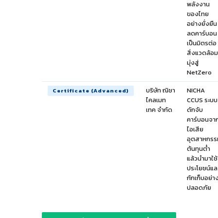
พลังงาน
ของไทย
อย่างยั่งยืน
ลดคาร์บอน
เป็นมิตรต่อ
สิ่งแวดล้อม
มุ่งสู่
NetZero
บริษัท ณิชา
NICHA
Certificate (Advanced)
ไคลเมท
CCUS ระบบ
เทค จำกัด
ดักจับ
คาร์บอนจา
ไอเสีย
อุตสาหกรร
ต้นทุนต่ำ
แล้วนำมาใช้
ประโยชน์แล
กักเก็บอย่า
ปลอดภัย