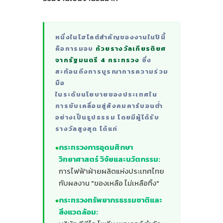
หนึ่งในไฮไลต์สำคัญของงานในปีนี้
คือการมอบ
ถ้วยรางวัลเกียรติยศ
จากรัฐมนตรี 4 กระทรวง
ซึ่ง
สะท้อนถึงการบูรณาการความร่วม
มือ
ในระดับนโยบายของประเทศใน
การขับเคลื่อนสู่สังคมคาร์บอนต่ำ
อย่างเป็นรูปธรรม โดยมีผู้ได้รับ
รางวัลสูงสุด ได้แก่
กระทรวงการอุดมศึกษา
วิทยาศาสตร์ วิจัยและนวัตกรรม:
การไฟฟ้าฝ่ายผลิตแห่งประเทศไทย
กับผลงาน "ของเหลือ ไม่เหลือทิ้ง"
กระทรวงทรัพยากรธรรมชาติและ
สิ่งแวดล้อม: