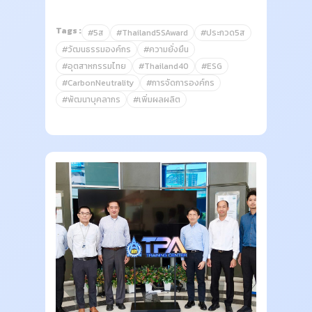
Tags :
#5ส
#Thailand5SAward
#ประกวด5ส
#วัฒนธรรมองค์กร
#ความยั่งยืน
#อุตสาหกรรมไทย
#Thailand40
#ESG
#CarbonNeutrality
#การจัดการองค์กร
#พัฒนาบุคลากร
#เพิ่มผลผลิต