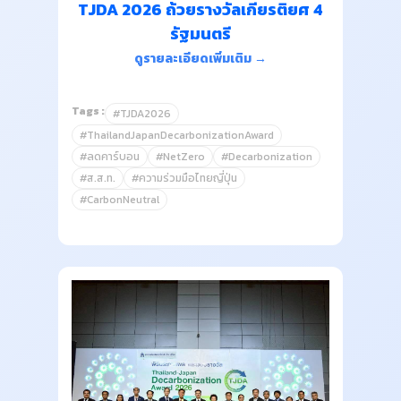
TJDA 2026 ถ้วยรางวัลเกียรติยศ 4
รัฐมนตรี
ดูรายละเอียดเพิ่มเติม →
Tags :
#TJDA2026
#ThailandJapanDecarbonizationAward
#ลดคาร์บอน
#NetZero
#Decarbonization
#ส.ส.ท.
#ความร่วมมือไทยญี่ปุ่น
#CarbonNeutral