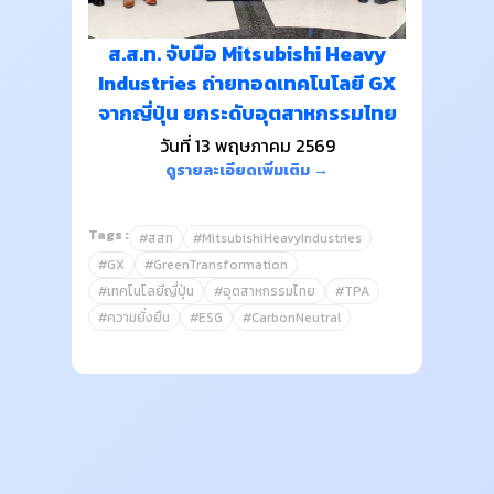
ส.ส.ท. จับมือ Mitsubishi Heavy
Industries ถ่ายทอดเทคโนโลยี GX
จากญี่ปุ่น ยกระดับอุตสาหกรรมไทย
วันที่ 13 พฤษภาคม 2569
ดูรายละเอียดเพิ่มเติม →
Tags :
#สสท
#MitsubishiHeavyIndustries
#GX
#GreenTransformation
#เทคโนโลยีญี่ปุ่น
#อุตสาหกรรมไทย
#TPA
#ความยั่งยืน
#ESG
#CarbonNeutral