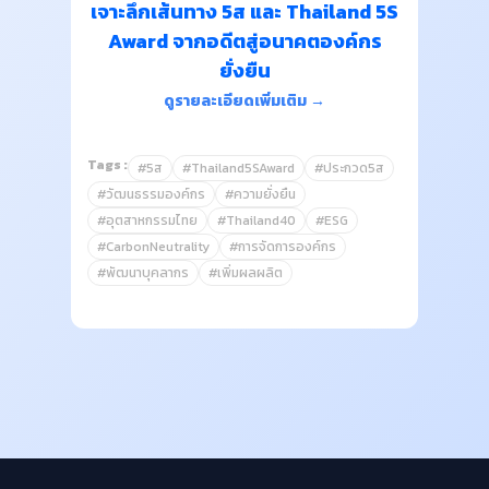
เจาะลึกเส้นทาง 5ส และ Thailand 5S
Award จากอดีตสู่อนาคตองค์กร
ยั่งยืน
ดูรายละเอียดเพิ่มเติม →
Tags :
#5ส
#Thailand5SAward
#ประกวด5ส
#วัฒนธรรมองค์กร
#ความยั่งยืน
#อุตสาหกรรมไทย
#Thailand40
#ESG
#CarbonNeutrality
#การจัดการองค์กร
#พัฒนาบุคลากร
#เพิ่มผลผลิต