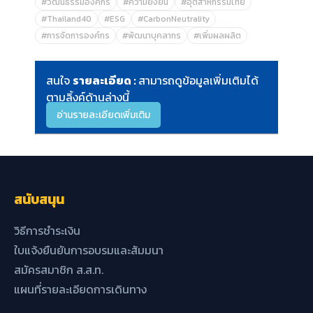
#วัฒนธรรมองค์กร
#ความยั่งยืน
#อุตสาหกรรมไทย
#Thailand40
#ESG
#CarbonNeutrality
#การจัดการองค์กร
#พัฒนาบุคลากร
#เพิ่มผลผลิต
สนใจ
รายละเอียด :
สามารถดูข้อมูลเพิ่มเติมได้
ตามลิ้งค์ด้านล่างนี้
อ่านรายละเอียดเพิ่มเติม
สนับสนุน
วิธีการชำระเงิน
ใบแจ้งยืนยันการอบรมและสัมมนา
สมัครสมาชิก ส.ส.ท.
แผนที่รายละเอียดการเดินทาง