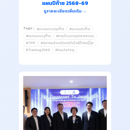
แผนปีก๊าซ 2568-69
ดูรายละเอียดเพิ่มเติม →
Tags :
#อบรมควบคุมก๊าซ
#อบรมส่งก๊าซ
#อบรมบรรจุก๊าซ
#กรมโรงงานอุตสาหกรรม
#TPIF
#สมาคมส่งเสริมเทคโนโลยีไทยญี่ปุ่น
#Training2568
#GasSafety