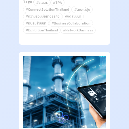
Tags :
#ส.ส.ท.
#TPA
#ConnectSolutionThailand
#ไทยญี่ปุ่น
#ความร่วมมือทางธุรกิจ
#จัดสัมมนา
#อบรมสัมมนา
#BusinessCollaboration
#ExhibitionThailand
#NetworkBusiness