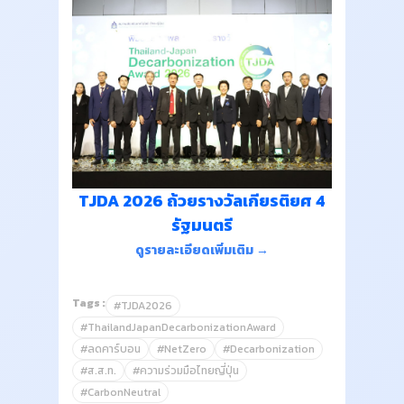
TJDA 2026 ถ้วยรางวัลเกียรติยศ 4
รัฐมนตรี
ดูรายละเอียดเพิ่มเติม →
Tags :
#TJDA2026
#ThailandJapanDecarbonizationAward
#ลดคาร์บอน
#NetZero
#Decarbonization
#ส.ส.ท.
#ความร่วมมือไทยญี่ปุ่น
#CarbonNeutral