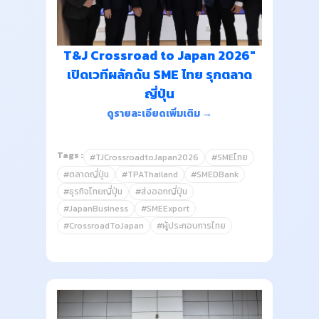
T&J Crossroad to Japan 2026"
เปิดเวทีผลักดัน SME ไทย รุกตลาด
ญี่ปุ่น
ดูรายละเอียดเพิ่มเติม →
Tags :
#TJCrossroadtoJapan2026
#SMEไทย
#ตลาดญี่ปุ่น
#TPAThailand
#SMEDBank
#ธุรกิจไทยญี่ปุ่น
#ส่งออกญี่ปุ่น
#JapanBusiness
#SMEExport
#CrossroadToJapan
#ผู้ประกอบการไทย