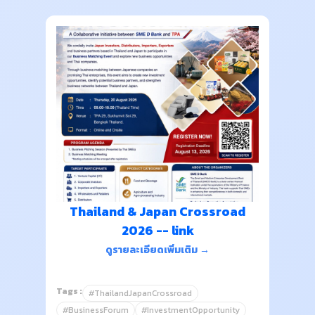
Thailand & Japan Crossroad
2026 -- link
ดูรายละเอียดเพิ่มเติม →
Tags :
#ThailandJapanCrossroad
#BusinessForum
#InvestmentOpportunity