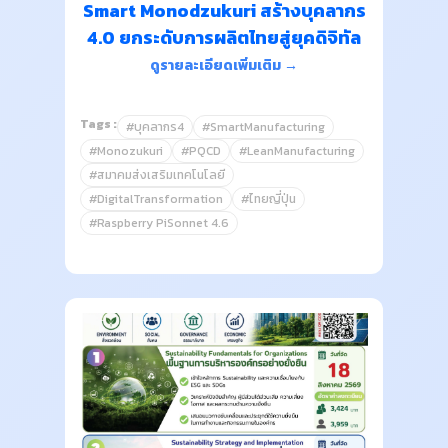
Smart Monodzukuri สร้างบุคลากร
4.0 ยกระดับการผลิตไทยสู่ยุคดิจิทัล
ดูรายละเอียดเพิ่มเติม →
Tags :
#บุคลากร4
#SmartManufacturing
#Monozukuri
#PQCD
#LeanManufacturing
#สมาคมส่งเสริมเทคโนโลยี
#DigitalTransformation
#ไทยญี่ปุ่น
#Raspberry PiSonnet 4.6