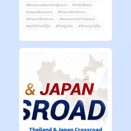
#BusinessMatchingEvent
#SMEDBank
#JapanBusiness
#ExportBusiness
#ImportBusiness
#InvestmentThailand
#ธุรกิจไทยญี่ปุ่น
#จับคู่ธุรกิจ
#นักลงทุนญี่ปุ่น
Thailand & Japan Crossroad