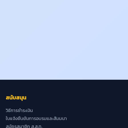
สนับสนุน
วิธีการชำระเงิน
ใบแจ้งยืนยันการอบรมและสัมมนา
สมัครสมาชิก ส.ส.ท.