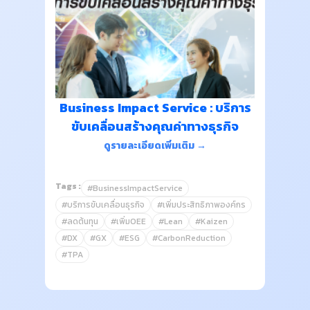
Business Impact Service : บริการ
ขับเคลื่อนสร้างคุณค่าทางธุรกิจ
ดูรายละเอียดเพิ่มเติม →
Tags :
#BusinessImpactService
#บริการขับเคลื่อนธุรกิจ
#เพิ่มประสิทธิภาพองค์กร
#ลดต้นทุน
#เพิ่มOEE
#Lean
#Kaizen
#DX
#GX
#ESG
#CarbonReduction
#TPA