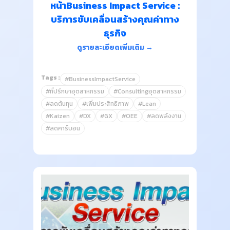
หน้าBusiness Impact Service :
บริการขับเคลื่อนสร้างคุณค่าทาง
ธุรกิจ
ดูรายละเอียดเพิ่มเติม →
Tags :
#BusinessImpactService
#ที่ปรึกษาอุตสาหกรรม
#Consultingอุตสาหกรรม
#ลดต้นทุน
#เพิ่มประสิทธิภาพ
#Lean
#Kaizen
#DX
#GX
#OEE
#ลดพลังงาน
#ลดคาร์บอน