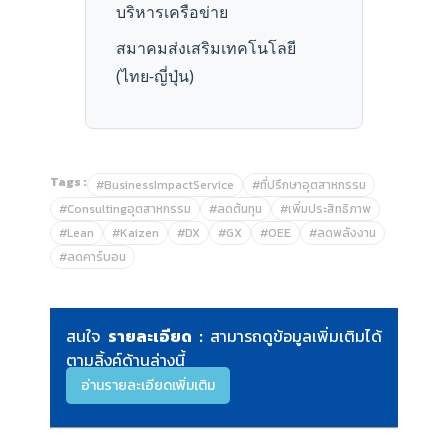
บริหารเครือข่าย
สมาคมส่งเสริมเทคโนโลยี
(ไทย-ญี่ปุ่น)
Tags :
#BusinessImpactService
#ที่ปรึกษาอุตสาหกรรม
#Consultingอุตสาหกรรม
#ลดต้นทุน
#เพิ่มประสิทธิภาพ
#Lean
#Kaizen
#DX
#GX
#OEE
#ลดพลังงาน
#ลดคาร์บอน
สนใจ
รายละเอียด :
สามารถดูข้อมูลเพิ่มเติมได้
ตามลิ้งค์ด้านล่างนี้
อ่านรายละเอียดเพิ่มเติม