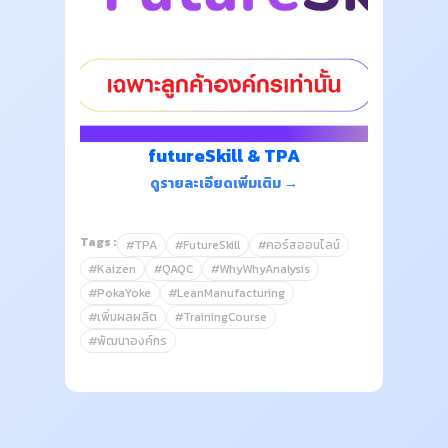
futureSkill & TPA
ดูรายละเอียดเพิ่มเติม →
Tags :
#TPA
#FutureSkill
#คอร์สออนไลน์
#Kaizen
#QAQC
#WhyWhyAnalysis
#PokaYoke
#LeanManufacturing
#เพิ่มผลผลิต
#TrainingCourse
#พัฒนาองค์กร