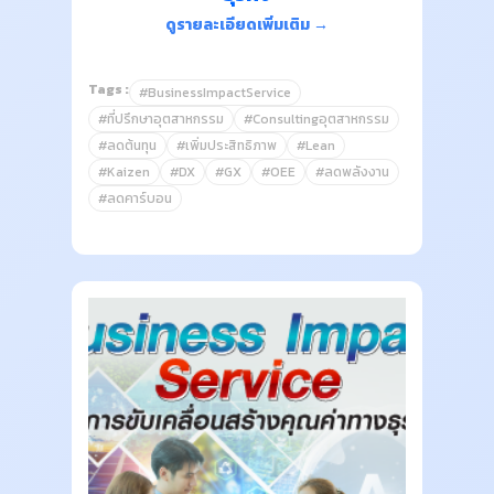
ดูรายละเอียดเพิ่มเติม →
Tags :
#BusinessImpactService
#ที่ปรึกษาอุตสาหกรรม
#Consultingอุตสาหกรรม
#ลดต้นทุน
#เพิ่มประสิทธิภาพ
#Lean
#Kaizen
#DX
#GX
#OEE
#ลดพลังงาน
#ลดคาร์บอน