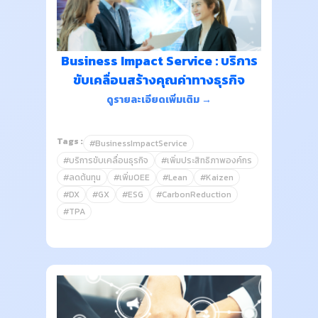
Business Impact Service : บริการ
ขับเคลื่อนสร้างคุณค่าทางธุรกิจ
ดูรายละเอียดเพิ่มเติม →
Tags :
#BusinessImpactService
#บริการขับเคลื่อนธุรกิจ
#เพิ่มประสิทธิภาพองค์กร
#ลดต้นทุน
#เพิ่มOEE
#Lean
#Kaizen
#DX
#GX
#ESG
#CarbonReduction
#TPA