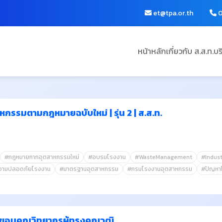
et@tpa.or.th
0
หน้าหลัก
เกี่ยวกับ ส.ส.ท.
บร
รรมตามกฎหมายฉบับใหม่ | รุ่น 2 | ส.ส.ท.
#กฎหมายกากอุตสาหกรรมใหม่
#อบรมโรงงาน
#WasteManagement
#Indust
วามปลอดภัยโรงงาน
#มาตรฐานอุตสาหกรรม
#กรมโรงงานอุตสาหกรรม
#ปัญหา
รขอบคุณวิทยากรผู้ทรงคุณวุฒิ