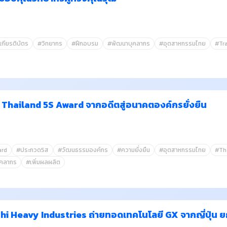
กียรติบัตร
#วิทยากร
#ฝึกอบรม
#พัฒนาบุคลากร
#อุตสาหกรรมไทย
#Tra
ะ Thailand 5S Award จากอดีตสู่อนาคตองค์กรยั่งยืน
ard
#ประกวด5ส
#วัฒนธรรมองค์กร
#ความยั่งยืน
#อุตสาหกรรมไทย
#Th
ุคลากร
#เพิ่มผลผลิต
ishi Heavy Industries ถ่ายทอดเทคโนโลยี GX จากญี่ปุ่น