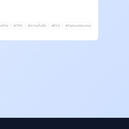
รมไทย
#TPA
#ความยั่งยืน
#ESG
#CarbonNeutral