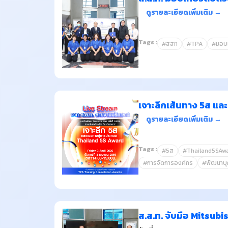
ดูรายละเอียดเพิ่มเติม →
Tags :
#สสท
#TPA
#มอบเ
เจาะลึกเส้นทาง 5ส แล
ดูรายละเอียดเพิ่มเติม →
Tags :
#5ส
#Thailand5SAw
#การจัดการองค์กร
#พัฒนาบ
ส.ส.ท. จับมือ Mitsub