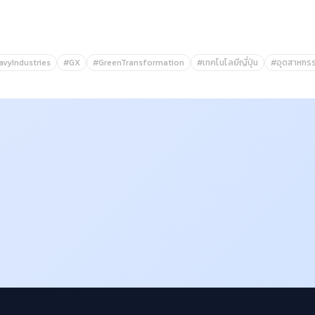
avyIndustries
#GX
#GreenTransformation
#เทคโนโลยีญี่ปุ่น
#อุตสาหกร