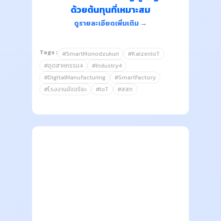
ด้วยต้นทุนที่เหมาะสม
ดูรายละเอียดเพิ่มเติม →
Tags :
#SmartMonodzukuri
#KaizenIoT
#อุตสาหกรรม4
#Industry4
#DigitalManufacturing
#SmartFactory
#โรงงานอัจฉริยะ
#IoT
#สสท