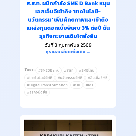
ส.ส.ท. ผนึกกำลัง SME D Bank หนุน
เอสเอ็มอีเข้าถึง 'เทคโนโลยี-
นวัตกรรม' เพิ่มศักยภาพและเข้าถึง
แหล่งทุนดอกเบี้ยพิเศษ 3% ต่อปี ดัน
ธุรกิจทะยานเติบโตยั่งยืน
วันที่ 3 กุมภาพันธ์ 2569
ดูรายละเอียดเพิ่มเติม →
Tags :
#SMEDBank
#สสท
#SMEไทย
#เทคโนโลยีSME
#นวัตกรรมSME
#สินเชื่อSME
#DigitalTransformation
#DX
#IoT
#ธุรกิจยั่งยืน