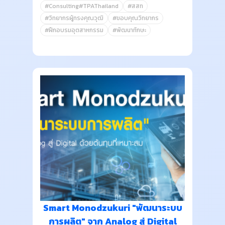
#Consulting#TPAThailand
#สสท
#วิทยากรผู้ทรงคุณวุฒิ
#ขอบคุณวิทยากร
#ฝึกอบรมอุตสาหกรรม
#พัฒนาทักษะ
Smart Monodzukuri "พัฒนาระบบ
การผลิต" จาก Analog สู่ Digital