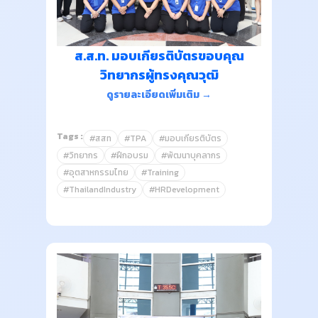
ส.ส.ท. มอบเกียรติบัตรขอบคุณ
วิทยากรผู้ทรงคุณวุฒิ
ดูรายละเอียดเพิ่มเติม →
Tags :
#สสท
#TPA
#มอบเกียรติบัตร
#วิทยากร
#ฝึกอบรม
#พัฒนาบุคลากร
#อุตสาหกรรมไทย
#Training
#ThailandIndustry
#HRDevelopment