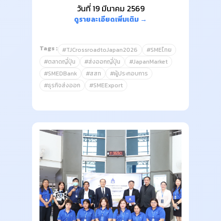
วันที่ 19 มีนาคม 2569
ดูรายละเอียดเพิ่มเติม →
Tags :
#TJCrossroadtoJapan2026
#SMEไทย
#ตลาดญี่ปุ่น
#ส่งออกญี่ปุ่น
#JapanMarket
#SMEDBank
#สสท
#ผู้ประกอบการ
#ธุรกิจส่งออก
#SMEExport