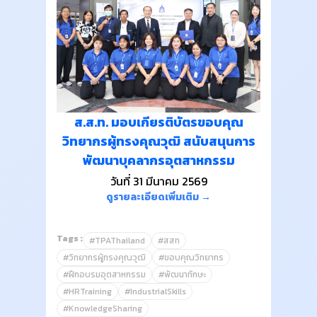
ส.ส.ท. มอบเกียรติบัตรขอบคุณ
วิทยากรผู้ทรงคุณวุฒิ สนับสนุนการ
พัฒนาบุคลากรอุตสาหกรรม
วันที่ 31 มีนาคม 2569
ดูรายละเอียดเพิ่มเติม →
Tags :
#TPAThailand
#สสท
#วิทยากรผู้ทรงคุณวุฒิ
#ขอบคุณวิทยากร
#ฝึกอบรมอุตสาหกรรม
#พัฒนาทักษะ
#HRTraining
#IndustrialSkills
#KnowledgeSharing