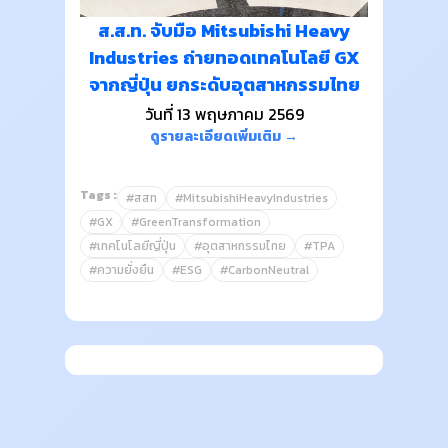
ส.ส.ท. จับมือ Mitsubishi Heavy
Industries ถ่ายทอดเทคโนโลยี GX
จากญี่ปุ่น ยกระดับอุตสาหกรรมไทย
วันที่ 13 พฤษภาคม 2569
ดูรายละเอียดเพิ่มเติม →
Tags :
#สสท
#MitsubishiHeavyIndustries
#GX
#GreenTransformation
#เทคโนโลยีญี่ปุ่น
#อุตสาหกรรมไทย
#TPA
#ความยั่งยืน
#ESG
#CarbonNeutral