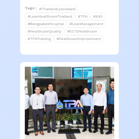
Tags :
#ThailandLeanAward
#LeanHealthcareThailand
#TPA
#สสท
#BangpakokHospital
#LeanManagement
#HealthcareQuality
#5S7SHealthcare
#TPATraining
#HealthcareImprovement