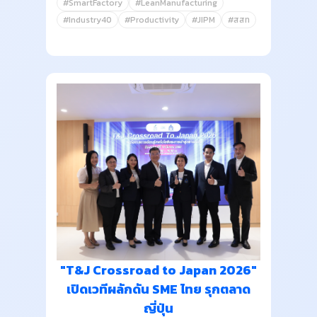
#SmartFactory
#LeanManufacturing
#Industry40
#Productivity
#JIPM
#สสท
"T&J Crossroad to Japan 2026"
เปิดเวทีผลักดัน SME ไทย รุกตลาด
ญี่ปุ่น