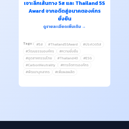
เจาะลึกเส้นทาง 5ส และ Thailand 5S
Award จากอดีตสู่อนาคตองค์กร
ยั่งยืน
ดูรายละเอียดเพิ่มเติม →
Tags :
#5ส
#Thailand5SAward
#ประกวด5ส
#วัฒนธรรมองค์กร
#ความยั่งยืน
#อุตสาหกรรมไทย
#Thailand40
#ESG
#CarbonNeutrality
#การจัดการองค์กร
#พัฒนาบุคลากร
#เพิ่มผลผลิต