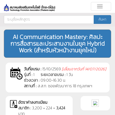
Toggle
navigati
ค้นหา
AI Communication Mastery: ศิลปะ
การสื่อสารและประสานงานในยุค Hybrid
Work (สำหรับหัวหน้างานยุคใหม่)
วันที่อบรม :
15/10/2569
[
เลื่อนจากวันที่
14/07/2026]
รุ่นที่ :
1
ระยะเวลาอบรม :
1 วัน
ช่วงเวลา :
09:00-16:30 น.
สถานที่ :
ส.ส.ท. ซอยพัฒนาการ 18 กรุงเทพฯ
อัตราค่าลงทะเบียน
สมาชิก :
3,200 + 224 =
3,424
บาท