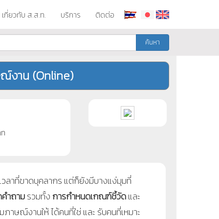
เกี่ยวกับ ส.ส.ท.
บริการ
ติดต่อ
ค้นหา
ษณ์งาน (Online)
าท
วลาที่ขาดบุคลากร แต่ก็ยังมีบางแง่มุมที่
ุดคำถาม
รวมทั้ง
การกำหนดเกณฑ์ชี้วัด
และ
สัมภาษณ์งานให้
ได้คนที่ใช่
และ รับคนที่เหมาะ