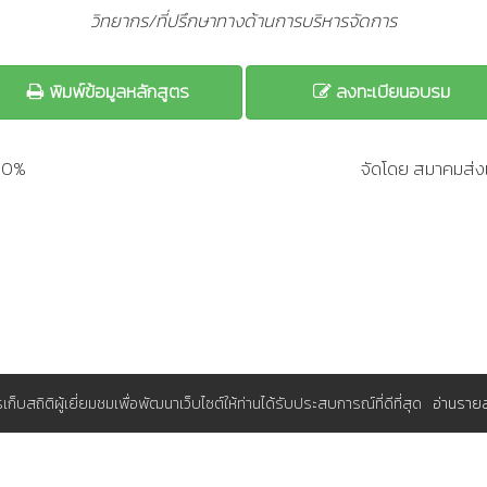
วิทยากร/ที่ปรึกษาทางด้านการบริหารจัดการ
พิมพ์ข้อมูลหลักสูตร
ลงทะเบียนอบรม
200%
จัดโดย สมาคมส่งเ
การเก็บสถิติผู้เยี่ยมชมเพื่อพัฒนาเว็บไซต์ให้ท่านได้รับประสบการณ์ที่ดีที่สุด
อ่านราย
มุมสมาชิก
A (ส.ส.ท.)
ระบบจองอบรมแผนประจำปีสำหรับองค์