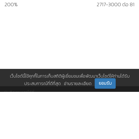
200%
2717-3000 ต่อ 81
เว็บไซต์นี้ใช้คุกกี้ในการเก็บสถิติผู้เยี่ยมชมเพื่อพัฒนาเว็บไซต์ให้ท่านได้รับ
ยอมรับ
ประสบการณ์ที่ดีที่สุด
อ่านรายละเอียด
ติดตามเราได้ที่
ติดต่อเรา
0 2717 3000-29 (81)
,
et@tpa.or.th
สมาคมส่งเสริมเทคโนโลยี (ไทย-ญี่ปุ่น)