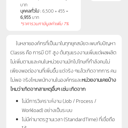
บาท
บุคคลทั่วไป :
6,500 + 455 =
6,955
บาท
*ราคารวมภาษีมูลค่าเพิ่ม 7%
ในหลายองค์กรที่เป็นมาในทุกยุคสมัยจะพบกับปัญหา
Classis
คือ การมี
OT
สูง ต้นทุนแรงงานเพิ่มแต่ผลผลิต
ไม่เพิ่มตามและคนในหน่วยงานมักไปโทษที่กำลังคนไม่
เพียงพอต่องานที่เพิ่มขึ้น แต่จริง ๆแล้วเกิดจากการ คน
ไม่พอ จริงไหมพนักงานในองค์กรและ
หน่วยงานเคยบ้าง
ไหมว่าเกิดจากสาเหตุอื่นๆ เช่น เกิดจาก
ไม่มีการวิเคราะห์งาน (
Job / Process /
Workload)
อย่างเป็นระบบ
ไม่มีค่ามาตรฐานเวลา (
StandardTime)
ที่เชื่อถือ