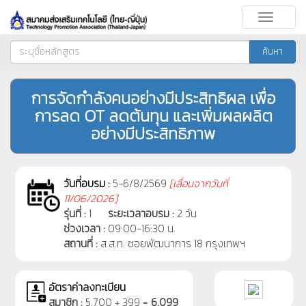
Toggle
navigati
ค้นหา
การจัดกำลังคนอย่างมีประสิทธิผล เพื่อ
การลด OT ลดต้นทุน และเพิ่มผลผลิต
อย่างมีประสิทธิภาพ
วันที่อบรม :
5-6/8/2569
[
เลื่อนจากวันที่
11/06/2026]
รุ่นที่ :
1
ระยะเวลาอบรม :
2 วัน
ช่วงเวลา :
09:00-16:30 น.
สถานที่ :
ส.ส.ท. ซอยพัฒนาการ 18 กรุงเทพฯ
อัตราค่าลงทะเบียน
สมาชิก :
5,700 + 399 =
6,099