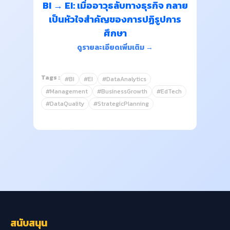
BI → EI: เมื่ออาวุธลับทางธุรกิจ กลาย
เป็นหัวใจสำคัญของการปฏิรูปการ
ศึกษา
ดูรายละเอียดเพิ่มเติม →
Tags :
#BI
#EI
#DataAnalytics
#Management
#BusinessGrowth
#EdTech
#DataQuality
#StrategicPlanning
สนับสนุน