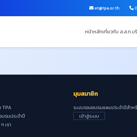
et@tpa.or.th
0
หน้าหลัก
เกี่ยวกับ ส.ส.ท.
บร
มุมสมาชิก
ง TPA
ระบบจองอบรมแผนประจำปีสำหรั
บรมประจำปี
เข้าสู่ระบบ
้ ๆ เรา