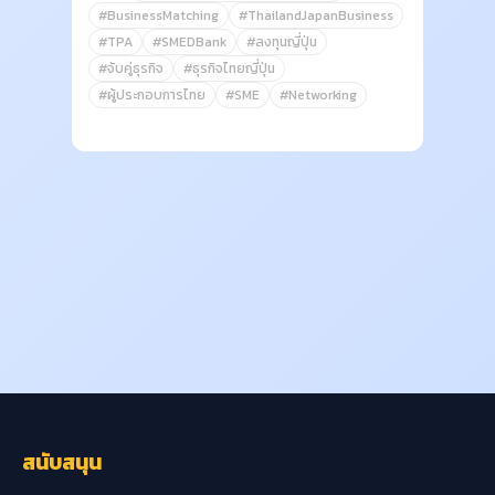
#BusinessMatching
#ThailandJapanBusiness
#TPA
#SMEDBank
#ลงทุนญี่ปุ่น
#จับคู่ธุรกิจ
#ธุรกิจไทยญี่ปุ่น
#ผู้ประกอบการไทย
#SME
#Networking
สนับสนุน