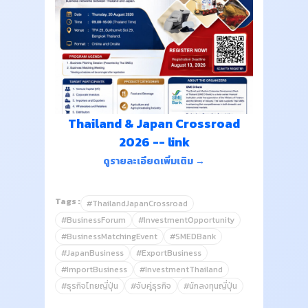
Thailand & Japan Crossroad
2026 -- link
ดูรายละเอียดเพิ่มเติม →
Tags :
#ThailandJapanCrossroad
#BusinessForum
#InvestmentOpportunity
#BusinessMatchingEvent
#SMEDBank
#JapanBusiness
#ExportBusiness
#ImportBusiness
#InvestmentThailand
#ธุรกิจไทยญี่ปุ่น
#จับคู่ธุรกิจ
#นักลงทุนญี่ปุ่น