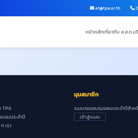
et@tpa.or.th
0
หน้าหลัก
เกี่ยวกับ ส.ส.ท.
บร
มุมสมาชิก
ง TPA
ระบบจองอบรมแผนประจำปีสำหรั
บรมประจำปี
เข้าสู่ระบบ
้ ๆ เรา