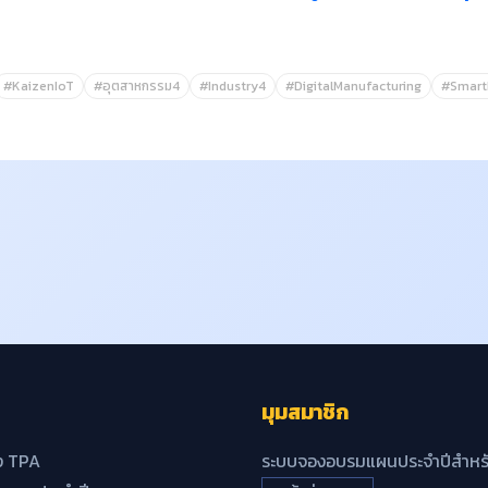
#KaizenIoT
#อุตสาหกรรม4
#Industry4
#DigitalManufacturing
#Smart
มุมสมาชิก
ง TPA
ระบบจองอบรมแผนประจำปีสำหรั