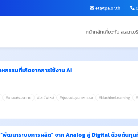
et@tpa.or.th
0
หน้าหลัก
เกี่ยวกับ ส.ส.ท.
บร
าหกรรมที่เกิดจากการใช้งาน AI
#งานแห่งอนาคต
#อาชีพใหม่
#หุ่นยนต์อุตสาหกรรม
#MachineLearning
#
ัฒนาระบบการผลิต" จาก Analog สู่ Digital ด้วยต้นทุนท