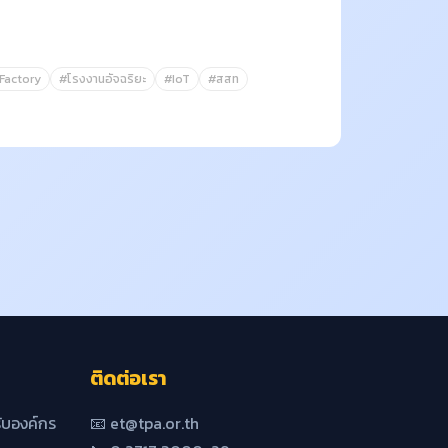
Factory
#โรงงานอัจฉริยะ
#IoT
#สสท
ติดต่อเรา
บองค์กร
📧 et@tpa.or.th