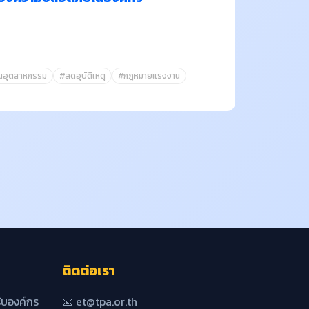
นอุตสาหกรรม
#ลดอุบัติเหตุ
#กฎหมายแรงงาน
ติดต่อเรา
บองค์กร
📧 et@tpa.or.th