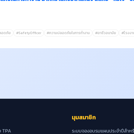
ปลอดภัย
#SafetyOfficer
#ความปลอดภัยในการทำงาน
#อาชีวอนามัย
#โรงงา
มุมสมาชิก
ง TPA
ระบบจองอบรมแผนประจำปีสำหรั