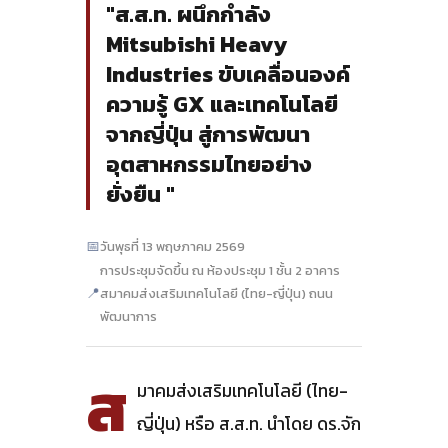
"ส.ส.ท. ผนึกกำลัง
Mitsubishi Heavy
Industries ขับเคลื่อนองค์
ความรู้ GX และเทคโนโลยี
จากญี่ปุ่น สู่การพัฒนา
อุตสาหกรรมไทยอย่าง
ยั่งยืน "
📅
วันพุธที่ 13 พฤษภาคม 2569
การประชุมจัดขึ้น ณ ห้องประชุม 1 ชั้น 2 อาคาร
📍
สมาคมส่งเสริมเทคโนโลยี (ไทย-ญี่ปุ่น) ถนน
พัฒนาการ
ส
มาคมส่งเสริมเทคโนโลยี (ไทย-
ญี่ปุ่น) หรือ ส.ส.ท. นำโดย ดร.จัก