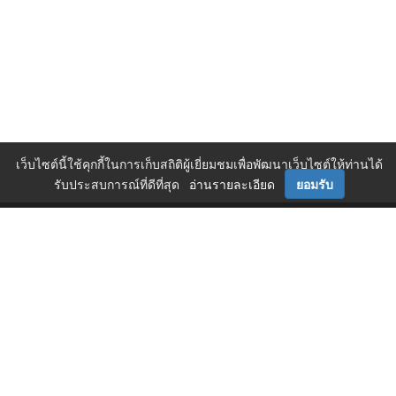
เว็บไซต์นี้ใช้คุกกี้ในการเก็บสถิติผู้เยี่ยมชมเพื่อพัฒนาเว็บไซต์ให้ท่านได้
รับประสบการณ์ที่ดีที่สุด
อ่านรายละเอียด
ยอมรับ
ติดตามเราได้ที่
ติดต่อเรา
0 2717 3000-29 (81)
,
et@tpa.or.th
สมาคมส่งเสริมเทคโนโลยี (ไทย-ญี่ปุ่น)
Copyright© 2026 Technology Promotion Association (Thailand-Japan). All
Rights Reserved.