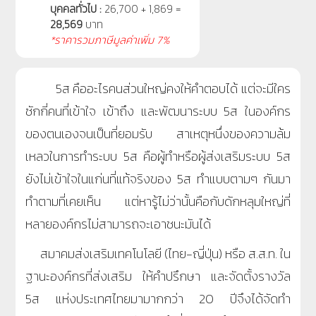
บุคคลทั่วไป :
26,700 + 1,869 =
28,569
บาท
*ราคารวมภาษีมูลค่าเพิ่ม 7%
5ส คืออะไรคนส่วนใหญ่คงให้คำตอบได้ แต่จะมีใคร
ซักกี่คนที่เข้าใจ เข้าถึง และพัฒนาระบบ 5ส ในองค์กร
ของตนเองจนเป็นที่ยอมรับ สาเหตุหนึ่งของความล้ม
เหลวในการทำระบบ 5ส คือผู้ทำหรือผู้ส่งเสริมระบบ 5ส
ยังไม่เข้าใจในแก่นที่แท้จริงของ 5ส ทำแบบตามๆ กันมา
ทำตามที่เคยเห็น แต่หารู้ไม่ว่านั้นคือกับดักหลุมใหญ่ที่
หลายองค์กรไม่สามารถจะเอาชนะมันได้
สมาคมส่งเสริมเทคโนโลยี (ไทย-ญี่ปุ่น) หรือ ส.ส.ท. ใน
ฐานะองค์กรที่ส่งเสริม ให้คำปรึกษา และจัดตั้งรางวัล
5ส แห่งประเทศไทยมามากกว่า 20 ปีจึงได้จัดทำ