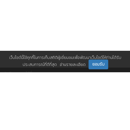
เว็บไซต์นี้ใช้คุกกี้ในการเก็บสถิติผู้เยี่ยมชมเพื่อพัฒนาเว็บไซต์ให้ท่านได้รับ
ยอมรับ
ประสบการณ์ที่ดีที่สุด
อ่านรายละเอียด
ติดตามเราได้ที่
ติดต่อเรา
0 2717 3000-29 (81)
,
et@tpa.or.th
สมาคมส่งเสริมเทคโนโลยี (ไทย-ญี่ปุ่น)
Copyright© 2026 Technology Promotion Association (Thailand-Japan). All
Rights Reserved.