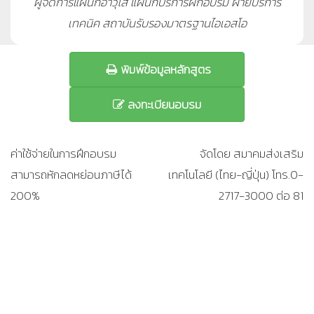
ผู้จัดการแผนกอาวุโส แผนกบริการฝึกอบรม ฝ่ายบริการ
เทคนิค สถาบันรับรองมาตรฐานไอเอสโอ
พิมพ์ข้อมูลหลักสูตร
ลงทะเบียนอบรม
ค่าใช้จ่ายในการฝึกอบรม
จัดโดย สมาคมส่งเสริม
สามารถหักลดหย่อนภาษีได้
เทคโนโลยี (ไทย-ญี่ปุ่น) โทร.0-
200%
2717-3000 ต่อ 81