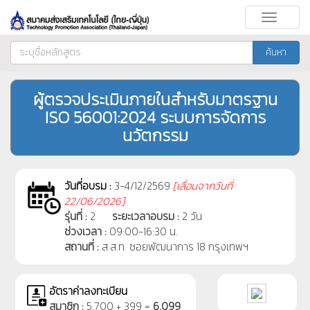
Toggle
navigati
ค้นหา
ผู้ตรวจประเมินภายในสำหรับมาตรฐาน
ISO 56001:2024 ระบบการจัดการ
นวัตกรรม
วันที่อบรม :
3-4/12/2569
[
เลื่อนจากวันที่
22/06/2026]
รุ่นที่ :
2
ระยะเวลาอบรม :
2 วัน
ช่วงเวลา :
09:00-16:30 น.
สถานที่ :
ส.ส.ท. ซอยพัฒนาการ 18 กรุงเทพฯ
อัตราค่าลงทะเบียน
สมาชิก :
5,700 + 399 =
6,099