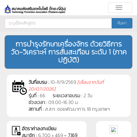
Toggle
navigati
ค้นหา
การบำรุงรักษาเครื่องจักร ด้วยวิธีการ
วัด-วิเคราะห์ การสั่นสะเทือน ระดับ 1 (ภาค
ปฏิบัติ)
วันที่อบรม :
10-11/9/2569
[
เลื่อนจากวันที่
20/07/2026]
รุ่นที่ :
66
ระยะเวลาอบรม :
2 วัน
ช่วงเวลา :
09:00-16:30 น.
สถานที่ :
ส.ส.ท. ซอยพัฒนาการ 18 กรุงเทพฯ
อัตราค่าลงทะเบียน
สมาชิก :
6,700 + 469 =
7,169