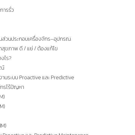
การรั่ว
้นส่วนประกอบเครื่องจักร–อุปกรณ
่าสุขภาพ ดี / แย่ / ต้องแก้ไข
่างไร?
ณ์
งานระบบ Proactive และ Predictive
จักรไร้ปัญหา
M)
PM)
dM)