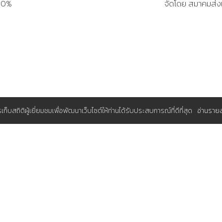
200%
จัดโดย สมาคมส่งเ
การเก็บสถิติผู้เยี่ยมชมเพื่อพัฒนาเว็บไซต์ให้ท่านได้รับประสบการณ์ที่ดีที่สุด
อ่านราย
มุมสมาชิก
A (ส.ส.ท.)
ระบบจองอบรมแผนประจำปีสำหรับองค์
มประจำปี
กรุณา
เพื่อใช้งาน
เข้าสู่ระบบ
เรา
สนใจสมัครสมาชิกโดยไม่เสียค่าใช้จ่าย
-Japan). All Rights Reserved.