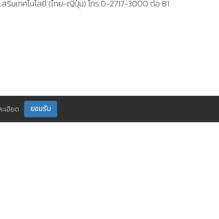
สริมเทคโนโลยี (ไทย-ญี่ปุ่น) โทร.0-2717-3000 ต่อ 81
ยอมรับ
ละเอียด
ติดตามเราได้ที่
กร
ติดต่อเรา
0 2717 3000-29 (81)
,
et@tpa.or.th