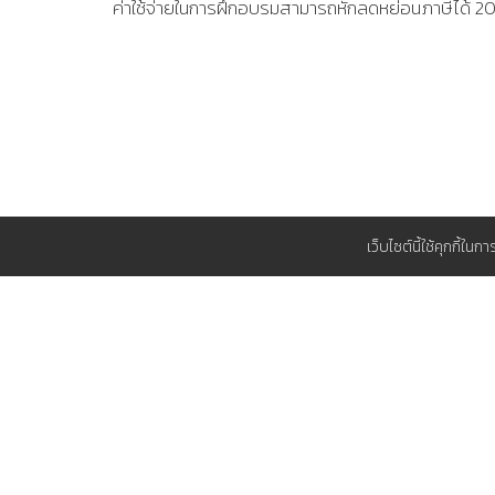
ค่าใช้จ่ายในการฝึกอบรมสามารถหักลดหย่อนภาษีได้ 
เว็บไซต์นี้ใช้คุกกี้ใน
สนับสนุน
วิธีการชำระเงิน
ทำไมต้อง TP
ใบแจ้งยืนยันการอบรมและสัมมนา
แผนการอบร
สมัครสมาชิก ส.ส.ท.
ที่พักใกล้ ๆ 
แผนที่รายละเอียดการเดินทาง
สมาคมส่งเสริมเทคโนโลยี (ไทย-ญี่ปุ่น)
Copyright© 2026 Technology Promotion Association (Thailand