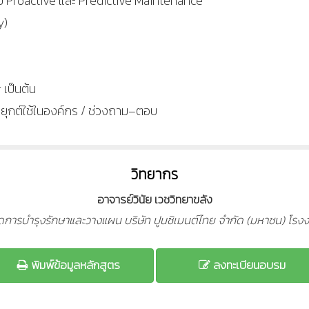
บบ Proactive และ Predictive Maintenance
y)
เป็นต้น
ุกต์ใช้ในองค์กร / ช่วงถาม–ตอบ
วิทยากร
อาจารย์วินัย เวชวิทยาขลัง
จัดการบำรุงรักษาและวางแผน บริษัท ปูนซิเมนต์ไทย จำกัด (มหาชน) โร
พิมพ์ข้อมูลหลักสูตร
ลงทะเบียนอบรม