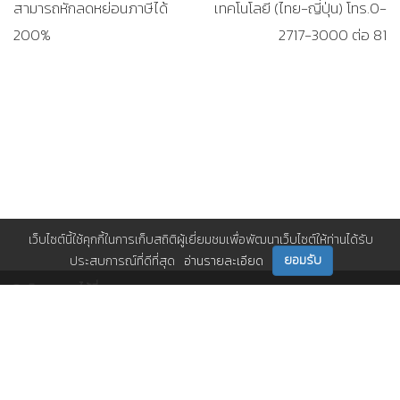
สามารถหักลดหย่อนภาษีได้
เทคโนโลยี (ไทย-ญี่ปุ่น) โทร.0-
200%
2717-3000 ต่อ 81
เว็บไซต์นี้ใช้คุกกี้ในการเก็บสถิติผู้เยี่ยมชมเพื่อพัฒนาเว็บไซต์ให้ท่านได้รับ
ยอมรับ
ประสบการณ์ที่ดีที่สุด
อ่านรายละเอียด
ติดตามเราได้ที่
ติดต่อเรา
0 2717 3000-29 (81)
,
et@tpa.or.th