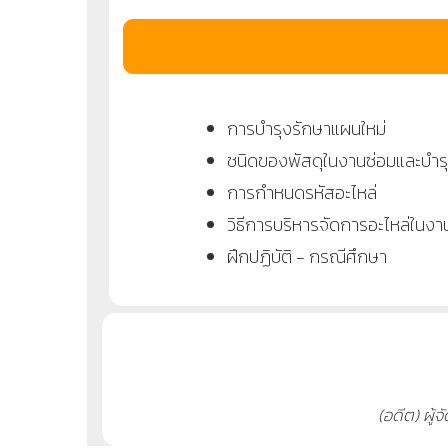
การบำรุงรักษาแผนใหม่
ชนิดของพัสดุในงานซ่อมและบำร
การกำหนดรหัสอะไหล่
วิธีการบริหารจัดการอะไหล่ในงา
ฝึกปฏิบัติ - กรณีศึกษา
(อดีต) ผู้