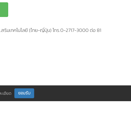
สริมเทคโนโลยี (ไทย-ญี่ปุ่น) โทร.0-2717-3000 ต่อ 81
ยอมรับ
ละเอียด
ติดตามเราได้ที่
กร