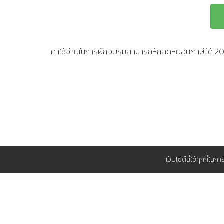
ค่าใช้จ่ายในการฝึกอบรมสามารถหักลดหย่อนภาษีได้ 
เว็บไซต์นี้ใช้คุกกี้ใน
สนับสนุน
วิธีการชำระเงิน
ทำไมต้อง TP
ใบแจ้งยืนยันการอบรมและสัมมนา
แผนการอบร
สมัครสมาชิก ส.ส.ท.
ที่พักใกล้ ๆ 