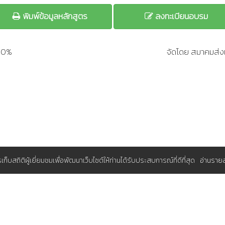
พิมพ์ข้อมูลหลักสูตร
ลงทะเบียนอบรม
200%
จัดโดย สมาคมส่งเ
การเก็บสถิติผู้เยี่ยมชมเพื่อพัฒนาเว็บไซต์ให้ท่านได้รับประสบการณ์ที่ดีที่สุด
อ่านราย
มุมสมาชิก
A (ส.ส.ท.)
ระบบจองอบรมแผนประจำปีสำหรับองค์
มประจำปี
กรุณา
เพื่อใช้งาน
เข้าสู่ระบบ
เรา
สนใจสมัครสมาชิกโดยไม่เสียค่าใช้จ่าย