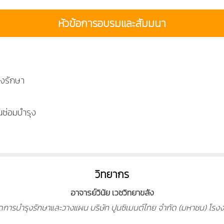
หัวข้อการอบรมและสัมมนา
ุงรักษา
นซ่อมบำรุง
วิทยากร
อาจารย์วินัย เวชวิทยาขลัง
จัดการบำรุงรักษาและวางแผน บริษัท ปูนซิเมนต์ไทย จำกัด (มหาชน) โร