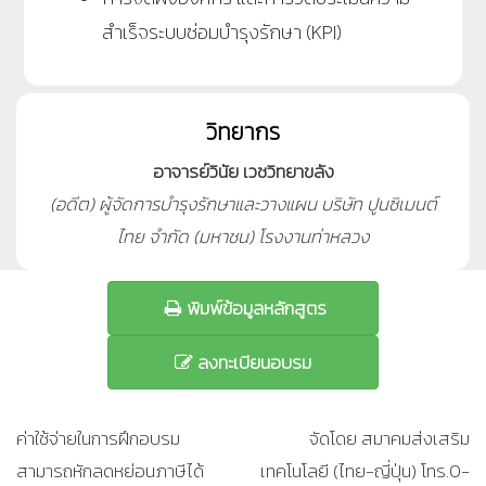
สำเร็จระบบซ่อมบำรุงรักษา (KPI)
วิทยากร
อาจารย์วินัย เวชวิทยาขลัง
(อดีต) ผู้จัดการบำรุงรักษาและวางแผน บริษัท ปูนซิเมนต์
ไทย จำกัด (มหาชน) โรงงานท่าหลวง
พิมพ์ข้อมูลหลักสูตร
ลงทะเบียนอบรม
ค่าใช้จ่ายในการฝึกอบรม
จัดโดย สมาคมส่งเสริม
สามารถหักลดหย่อนภาษีได้
เทคโนโลยี (ไทย-ญี่ปุ่น) โทร.0-