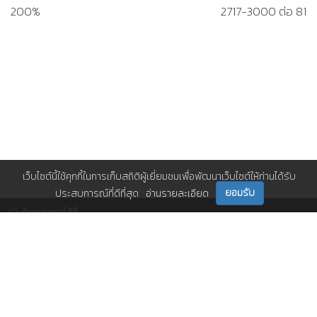
200%
2717-3000 ต่อ 81
เว็บไซต์นี้ใช้คุกกี้ในการเก็บสถิติผู้เยี่ยมชมเพื่อพัฒนาเว็บไซต์ให้ท่านได้รับ
ยอมรับ
ประสบการณ์ที่ดีที่สุด
อ่านรายละเอียด
ติดตามเราได้ที่
ติดต่อเรา
0 2717 3000-29 (81)
,
et@tpa.or.th
สมาคมส่งเสริมเทคโนโลยี (ไทย-ญี่ปุ่น)