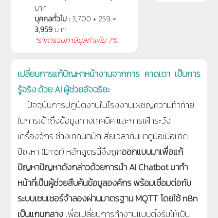
บาท
บุคคลทั่วไป :
3,700 + 259 =
3,959
บาท
*ราคารวมภาษีมูลค่าเพิ่ม 7%
เปลี่ยนการแก้ปัญหาหน้างานจากการ คาดเดา เป็นการ
รู้จริง ด้วย AI ผู้ช่วยอัจฉริยะ
ปัจจุบันการปฏิบัติงานในโรงงานเผชิญความท้าท้าย
ในการเข้าถึงข้อมูลทางเทคนิค และการเฝ้าระวัง
เครื่องจักร ช่างเทคนิคมักเสียเวลาค้นหาคู่มือเมื่อเกิด
ปัญหา (Error) หลักสูตรนี้จึงถูก
ออกแบบมาเพื่อแก้
ปัญหาปัญหาดังกล่าวด้วยการนำ AI Chatbot มาทำ
หน้าที่เป็นผู้ช่วยสืบค้นข้อมูลองค์กร พร้อมเชื่อมต่อกับ
ระบบเซนเซอร์จำลองผ่านมาตรฐาน MQTT โดยใช้ n8n
เป็นแกนกลาง
เพื่อเปลี่ยนการทำงานแบบตั้งรับให้เป็น