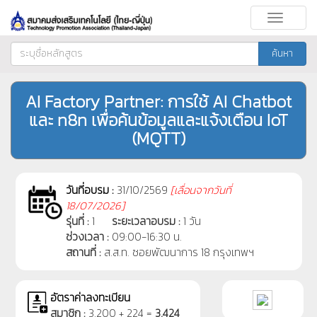
Toggle
navigati
ค้นหา
AI Factory Partner: การใช้ AI Chatbot
และ n8n เพื่อค้นข้อมูลและแจ้งเตือน IoT
(MQTT)
วันที่อบรม :
31/10/2569
[
เลื่อนจากวันที่
18/07/2026]
รุ่นที่ :
1
ระยะเวลาอบรม :
1 วัน
ช่วงเวลา :
09:00-16:30 น.
สถานที่ :
ส.ส.ท. ซอยพัฒนาการ 18 กรุงเทพฯ
อัตราค่าลงทะเบียน
สมาชิก :
3,200 + 224 =
3,424