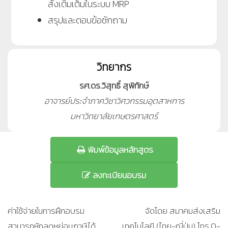
สั่งเติมเต็มในระบบ
MRP
สรุปและตอบข้อซักถาม
วิทยากร
รศ.ดร.วิสุทธิ์ สุพิทักษ์
อาจารย์ประจำภาควิชาวิศวกรรมอุตสาหการ
มหาวิทยาลัยเกษตรศาสตร์
พิมพ์ข้อมูลหลักสูตร
ลงทะเบียนอบรม
ค่าใช้จ่ายในการฝึกอบรม
จัดโดย สมาคมส่งเสริม
สามารถหักลดหย่อนภาษีได้
เทคโนโลยี (ไทย-ญี่ปุ่น) โทร.0-