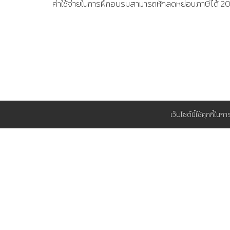
ค่าใช้จ่ายในการฝึกอบรมสามารถหักลดหย่อนภาษีได้ 
เว็บไซต์นี้ใช้คุกกี้ใน
สนับสนุน
วิธีการชำระเงิน
ทำไมต้อง TP
ใบแจ้งยืนยันการอบรมและสัมมนา
แผนการอบร
สมัครสมาชิก ส.ส.ท.
ที่พักใกล้ ๆ 
แผนที่รายละเอียดการเดินทาง
สมาคมส่งเสริมเทคโนโลยี (ไทย-ญี่ปุ่น)
Copyright© 2026 Technology Promotion Association (Thailand